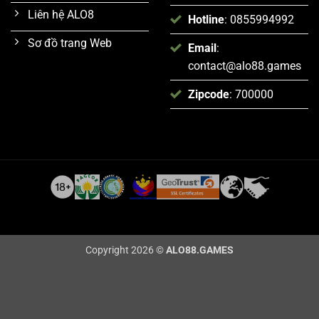
chịu nhờ hạn mức nhận quà khá cao, có ngày lên đến
Liên hệ ALO8
Hotline
:
0855994992
vài triệu đồng. Dù kết quả thắng hay thua, tài khoản
Sơ đồ trang Web
Email
:
vẫn nhận lại một phần doanh thu đã sử dụng.
contact@alo88.games
Thưởng nạp đầu tiên
Zipcode
: 700000
Người dùng thực hiện giao dịch nạp lần đầu thường
nhận thêm phần trăm thưởng khá lớn. Một số chương
trình áp dụng mức cộng thêm 100% cho khoản nạp
đầu tiên với giới hạn nhận quà lên đến 5 triệu đồng.
Sau khi hoàn tất giao dịch qua ngân hàng hoặc ví
điện tử, hệ thống sẽ tự động cập nhật quà trong vài
phút. Tỷ lệ doanh thu yêu cầu cũng được giữ ở mức
vừa phải nên khả năng sử dụng thực tế cao hơn nhiều
Copyright 2026 ©
ALO88.GAMES
nền tảng khác.
Sự kiện theo mùa
Ngoài nhóm ưu đãi cố định, hệ thống còn triển khai