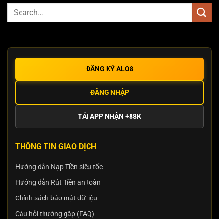
bộ sản phẩm trên hệ thống thay vì giới hạn ở vài
chuyên mục riêng lẻ. Tốc độ xử lý yêu cầu nhận
thưởng cũng khá nhanh, phần lớn hoàn tất trong
khoảng 3 đến 5 phút sau khi đáp ứng đủ điều kiện
xác minh tài khoản.
ĐĂNG KÝ ALO8
Khuyến mãi ALO8 còn ghi điểm nhờ giao diện hiển thị
ĐĂNG NHẬP
rõ ràng, dễ theo dõi tiến độ nhận quà và thời hạn áp
dụng. Người dùng không phải thao tác qua nhiều
TẢI APP NHẬN +88K
bước phức tạp hay gửi yêu cầu thủ công như trước
đây. Chính sách minh bạch về doanh thu cược, thời
gian sử dụng thưởng và hạn mức rút tiền giúp quá
THÔNG TIN GIAO DỊCH
trình nhận ưu đãi trở nên thuận tiện hơn đáng kể.
Hướng dẫn Nạp Tiền siêu tốc
Hướng dẫn Rút Tiền an toàn
Chính sách bảo mật dữ liệu
Câu hỏi thường gặp (FAQ)