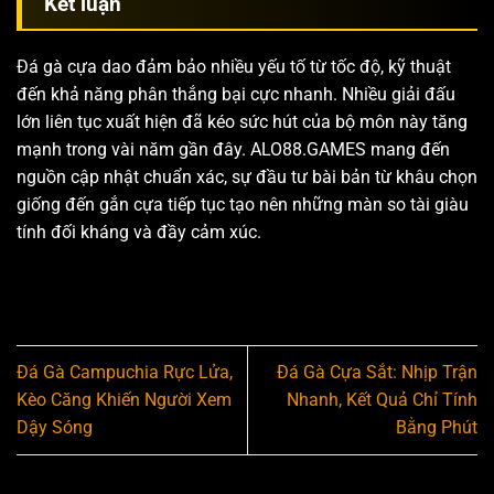
Kết luận
Đá gà cựa dao đảm bảo nhiều yếu tố từ tốc độ, kỹ thuật
đến khả năng phân thắng bại cực nhanh. Nhiều giải đấu
lớn liên tục xuất hiện đã kéo sức hút của bộ môn này tăng
mạnh trong vài năm gần đây. ALO88.GAMES mang đến
nguồn cập nhật chuẩn xác, sự đầu tư bài bản từ khâu chọn
giống đến gắn cựa tiếp tục tạo nên những màn so tài giàu
tính đối kháng và đầy cảm xúc.
Đá Gà Campuchia Rực Lửa,
Đá Gà Cựa Sắt: Nhịp Trận
Kèo Căng Khiến Người Xem
Nhanh, Kết Quả Chỉ Tính
Dậy Sóng
Bằng Phút