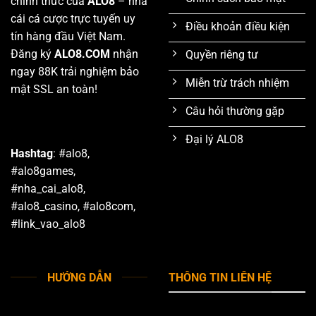
chính thức của
ALO8
– nhà
cái cá cược trực tuyến uy
Điều khoản điều kiện
tín hàng đầu Việt Nam.
Đăng ký
ALO8.COM
nhận
Quyền riêng tư
ngay 88K trải nghiệm bảo
Miễn trừ trách nhiệm
mật SSL an toàn!
Câu hỏi thường gặp
Đại lý ALO8
Hashtag
: #alo8,
#alo8games,
#nha_cai_alo8,
#alo8_casino, #alo8com,
#link_vao_alo8
HƯỚNG DẪN
THÔNG TIN LIÊN HỆ