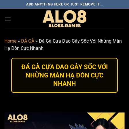
Bỏ
ADD ANYTHING HERE OR JUST REMOVE IT...
qua
nội
dung
Home
»
ĐÁ GÀ
»
Đá Gà Cựa Dao Gây Sốc Với Những Màn
Hạ Đòn Cực Nhanh
ĐÁ GÀ CỰA DAO GÂY SỐC VỚI
NHỮNG MÀN HẠ ĐÒN CỰC
NHANH