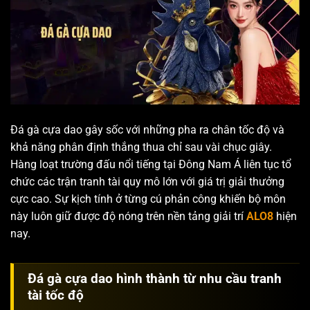
Đá gà cựa dao gây sốc với những pha ra chân tốc độ và
khả năng phân định thắng thua chỉ sau vài chục giây.
Hàng loạt trường đấu nổi tiếng tại Đông Nam Á liên tục tổ
chức các trận tranh tài quy mô lớn với giá trị giải thưởng
cực cao. Sự kịch tính ở từng cú phản công khiến bộ môn
này luôn giữ được độ nóng trên nền tảng giải trí
ALO8
hiện
nay.
Đá gà cựa dao hình thành từ nhu cầu tranh
tài tốc độ