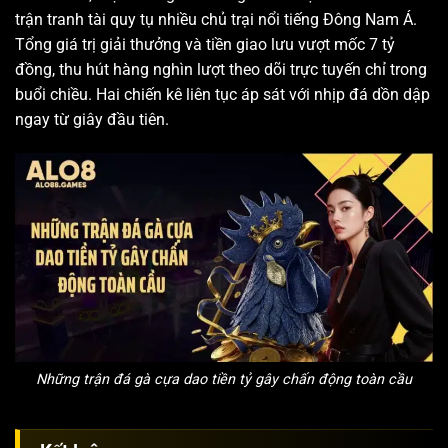
trận tranh tài quy tụ nhiều chủ trại nổi tiếng Đông Nam Á.
Tổng giá trị giải thưởng và tiền giao lưu vượt mốc 7 tỷ
đồng, thu hút hàng nghìn lượt theo dõi trực tuyến chỉ trong
buổi chiều. Hai chiến kê liên tục áp sát với nhịp đá dồn dập
ngay từ giây đầu tiên.
Những trận đá gà cựa dao tiền tỷ gây chấn động toàn cầu