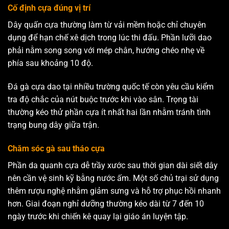
Cố định cựa đúng vị trí
Dây quấn cựa thường làm từ vải mềm hoặc chỉ chuyên
dụng để hạn chế xê dịch trong lúc thi đấu. Phần lưỡi dao
phải nằm song song với mép chân, hướng chéo nhẹ về
phía sau khoảng 10 độ.
Đá gà cựa dao tại nhiều trường quốc tế còn yêu cầu kiểm
tra độ chắc của nút buộc trước khi vào sân. Trọng tài
thường kéo thử phần cựa ít nhất hai lần nhằm tránh tình
trạng bung dây giữa trận.
Chăm sóc gà sau tháo cựa
Phần da quanh cựa dễ trầy xước sau thời gian dài siết dây
nên cần vệ sinh kỹ bằng nước ấm. Một số chủ trại sử dụng
thêm rượu nghệ nhằm giảm sưng và hỗ trợ phục hồi nhanh
hơn. Giai đoạn nghỉ dưỡng thường kéo dài từ 7 đến 10
ngày trước khi chiến kê quay lại giáo án luyện tập.